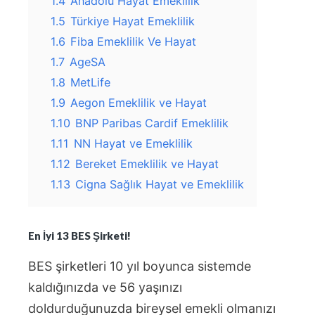
1.4
Anadolu Hayat Emeklilik
1.5
Türkiye Hayat Emeklilik
1.6
Fiba Emeklilik Ve Hayat
1.7
AgeSA
1.8
MetLife
1.9
Aegon Emeklilik ve Hayat
1.10
BNP Paribas Cardif Emeklilik
1.11
NN Hayat ve Emeklilik
1.12
Bereket Emeklilik ve Hayat
1.13
Cigna Sağlık Hayat ve Emeklilik
En İyi 13 BES Şirketi!
BES şirketleri 10 yıl boyunca sistemde
kaldığınızda ve 56 yaşınızı
doldurduğunuzda bireysel emekli olmanızı