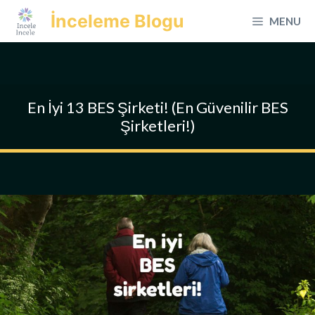
İçeriğe
İnceleme Blogu
MENU
atla
En İyi 13 BES Şirketi! (En Güvenilir BES
Şirketleri!)