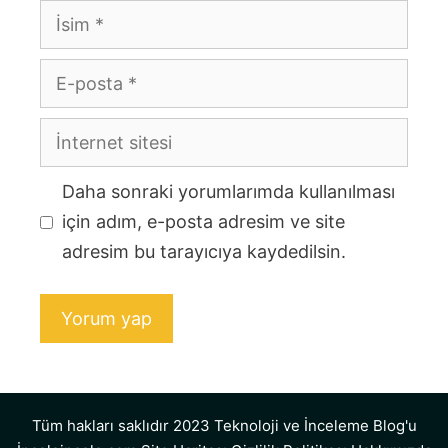
İsim
E-
posta
İnternet
sitesi
Daha sonraki yorumlarımda kullanılması
için adım, e-posta adresim ve site
adresim bu tarayıcıya kaydedilsin.
Tüm hakları saklıdır 2023 Teknoloji ve İnceleme Blog'u